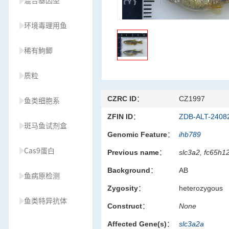
混合基因型
环境毒理用鱼
稀有鮈鲫
质粒
CZRC ID：
CZ1997
鱼类细胞系
ZFIN ID：
ZDB-ALT-2408
斑马鱼试剂盒
Genomic Feature：
ihb789
Cas9蛋白
Previous name：
slc3a2, fc65h1
Background：
AB
鱼病原检测
Zygosity：
heterozygous
鱼类特异抗体
Construct：
None
Affected Gene(s)：
slc3a2a
草履虫种源