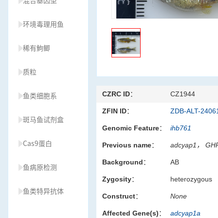
混合基因型
环境毒理用鱼
稀有鮈鲫
质粒
CZRC ID：
CZ1944
鱼类细胞系
ZFIN ID：
ZDB-ALT-2406
斑马鱼试剂盒
Genomic Feature：
ihb761
Cas9蛋白
Previous name：
adcyap1， GHR
Background：
AB
鱼病原检测
Zygosity：
heterozygous
鱼类特异抗体
Construct：
None
Affected Gene(s)：
adcyap1a
草履虫种源