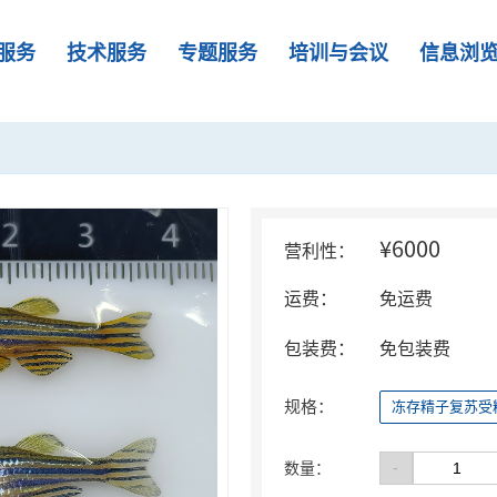
服务
技术服务
专题服务
培训与会议
信息浏
¥6000
营利性：
运费：
免运费
包装费：
免包装费
规格：
冻存精子复苏受
-
数量：