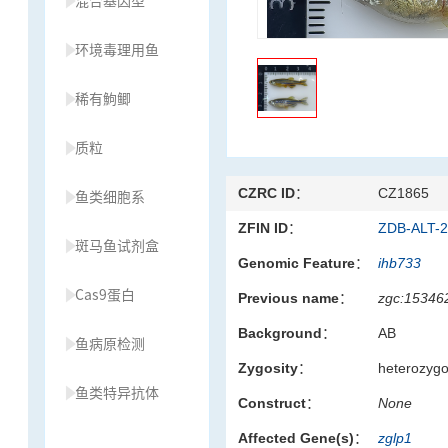
混合基因型
环境毒理用鱼
稀有鮈鲫
质粒
CZRC ID：
CZ1865
鱼类细胞系
ZFIN ID：
ZDB-ALT-
斑马鱼试剂盒
Genomic Feature：
ihb733
Cas9蛋白
Previous name：
zgc:15346
Background：
AB
鱼病原检测
Zygosity：
heterozyg
鱼类特异抗体
Construct：
None
Affected Gene(s)：
zglp1
草履虫种源