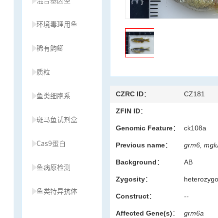
混合基因型
环境毒理用鱼
稀有鮈鲫
质粒
CZRC ID：
CZ181
鱼类细胞系
ZFIN ID：
斑马鱼试剂盒
Genomic Feature：
ck108a
Cas9蛋白
Previous name：
grm6, mglu
Background：
AB
鱼病原检测
Zygosity：
heterozyg
鱼类特异抗体
Construct：
--
Affected Gene(s)：
grm6a
草履虫种源