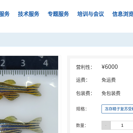
服务
技术服务
专题服务
培训与会议
信息浏
¥6000
营利性：
运费：
免运费
包装费：
免包装费
规格：
冻存精子复苏受
-
数量：