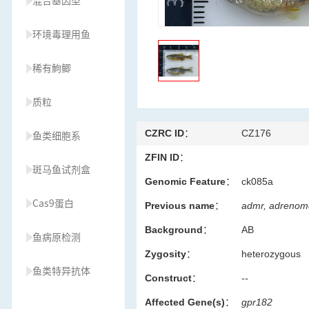
混合基因型
环境毒理用鱼
稀有鮈鲫
质粒
CZRC ID：
CZ176
鱼类细胞系
ZFIN ID：
斑马鱼试剂盒
Genomic Feature：
ck085a
Cas9蛋白
Previous name：
admr, adrenome
Background：
AB
鱼病原检测
Zygosity：
heterozygous
鱼类特异抗体
Construct：
--
Affected Gene(s)：
gpr182
草履虫种源