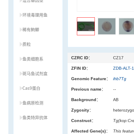
混合基因型
环境毒理用鱼
稀有鮈鲫
质粒
CZRC ID：
CZ17
鱼类细胞系
ZFIN ID：
ZDB-ALT-
斑马鱼试剂盒
Genomic Feature：
ihb7Tg
Cas9蛋白
Previous name：
--
Background：
AB
鱼病原检测
Zygosity：
heterozyg
鱼类特异抗体
Construct：
Tg(kop:Cr
Affected Gene(s)：
This featur
草履虫种源