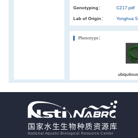
Genotyping：
CZ17.pdf
活体影像学
Lab of Origin：
Yonghua 
显微注射
Phenotype：
ubiquitou
国家水生生物种质资源库
National Aquatic Biological Resource Center