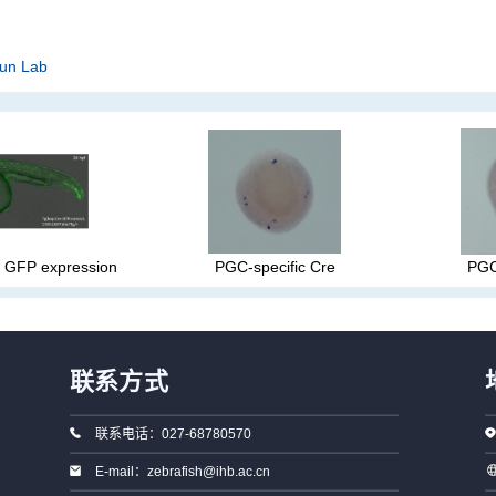
Sun Lab
s GFP expression
PGC-specific Cre
PGC
联系方式
联系电话：027-68780570
E-mail：zebrafish@ihb.ac.cn