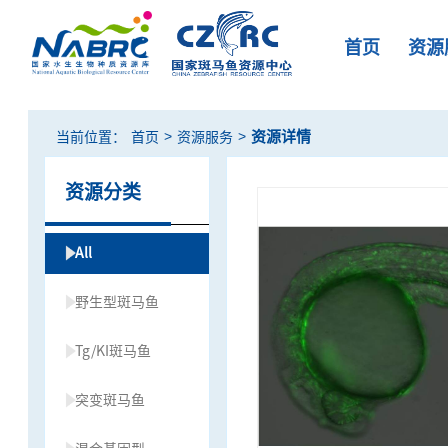
首页
资源
>
>
资源详情
当前位置：
首页
资源服务
资源分类
All
野生型斑马鱼
Tg/KI斑马鱼
突变斑马鱼