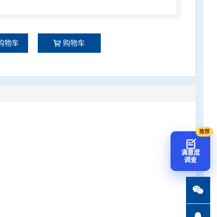
购物车
购物车
满意度
调查

