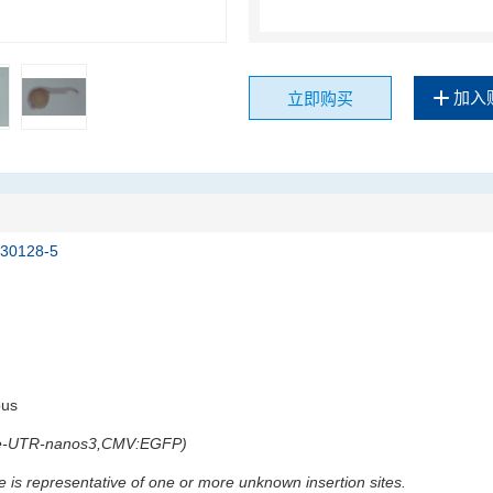
加入
立即购买
130128-5
ous
e-UTR-nanos3,CMV:EGFP)
e is representative of one or more unknown insertion sites.