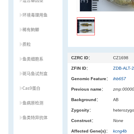
混合基因型
环境毒理用鱼
稀有鮈鲫
质粒
CZRC ID：
CZ1698
鱼类细胞系
ZFIN ID：
ZDB-ALT-
斑马鱼试剂盒
Genomic Feature：
ihb657
Cas9蛋白
Previous name：
zmp:0000
Background：
AB
鱼病原检测
Zygosity：
heterozyg
鱼类特异抗体
Construct：
None
Affected Gene(s)：
kcng4b
草履虫种源