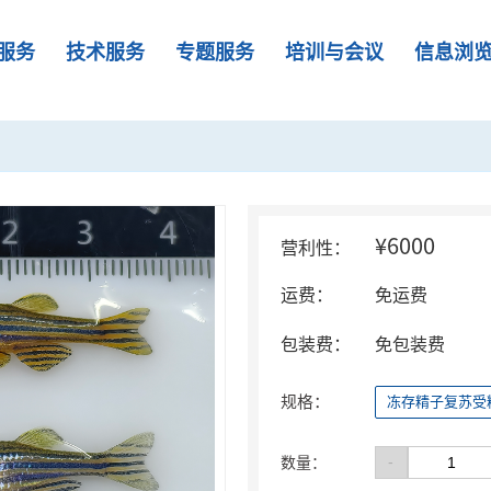
服务
技术服务
专题服务
培训与会议
信息浏
¥6000
营利性：
运费：
免运费
包装费：
免包装费
规格：
冻存精子复苏受
-
数量：