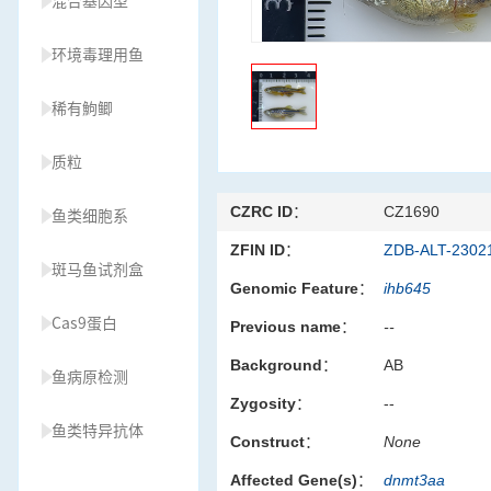
混合基因型
环境毒理用鱼
稀有鮈鲫
质粒
CZRC ID：
CZ1690
鱼类细胞系
ZFIN ID：
ZDB-ALT-2302
斑马鱼试剂盒
Genomic Feature：
ihb645
Cas9蛋白
Previous name：
--
Background：
AB
鱼病原检测
Zygosity：
--
鱼类特异抗体
Construct：
None
Affected Gene(s)：
dnmt3aa
草履虫种源