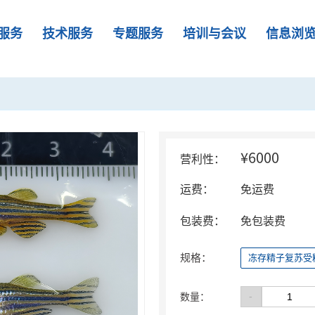
服务
技术服务
专题服务
培训与会议
信息浏
¥6000
营利性：
运费：
免运费
包装费：
免包装费
规格：
冻存精子复苏受
-
数量：