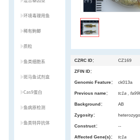
混合基因型
环境毒理用鱼
稀有鮈鲫
质粒
CZRC ID：
CZ169
鱼类细胞系
ZFIN ID：
斑马鱼试剂盒
Genomic Feature：
ck013a
Cas9蛋白
Previous name：
tc1a , fa9
Background：
AB
鱼病原检测
Zygosity：
heterozyg
鱼类特异抗体
Construct：
--
Affected Gene(s)：
tc1a
草履虫种源