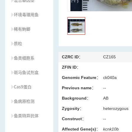
混合基因型
环境毒理用鱼
稀有鮈鲫
质粒
CZRC ID：
CZ165
鱼类细胞系
ZFIN ID：
斑马鱼试剂盒
Genomic Feature：
ck040a
Cas9蛋白
Previous name：
--
Background：
AB
鱼病原检测
Zygosity：
heterozygous
鱼类特异抗体
Construct：
--
Affected Gene(s)：
kcnk10b
草履虫种源