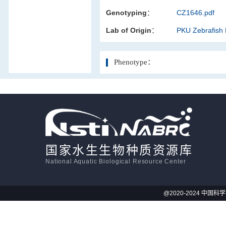
Genotyping：
CZ1646.pdf
活体影像学
Lab of Origin：
PKU Zebrafish
显微注射
Phenotype：
国家水生生物种质资源库
National Aquatic Biological Resource Center
@2020-2024 中