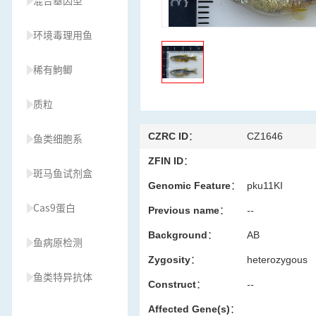
混合基因型
环境毒理用鱼
稀有鮈鲫
质粒
CZRC ID：
CZ1646
鱼类细胞系
ZFIN ID：
斑马鱼试剂盒
Genomic Feature：
pku11KI
Cas9蛋白
Previous name：
--
Background：
AB
鱼病原检测
Zygosity：
heterozygous
鱼类特异抗体
Construct：
--
Affected Gene(s)：
草履虫种源