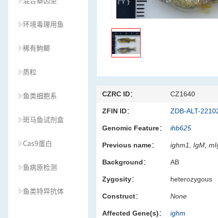
混合基因型
环境毒理用鱼
稀有鮈鲫
质粒
CZRC ID：
CZ1640
鱼类细胞系
ZFIN ID：
ZDB-ALT-2210
斑马鱼试剂盒
Genomic Feature：
ihb625
Cas9蛋白
Previous name：
ighm1, IgM, mI
Background：
AB
鱼病原检测
Zygosity：
heterozygous
鱼类特异抗体
Construct：
None
Affected Gene(s)：
ighm
草履虫种源