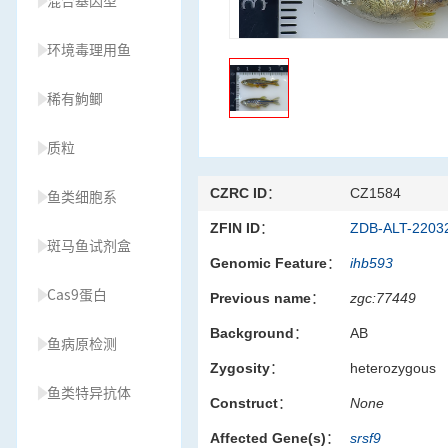
混合基因型
环境毒理用鱼
稀有鮈鲫
质粒
CZRC ID：
CZ1584
鱼类细胞系
ZFIN ID：
ZDB-ALT-2203
斑马鱼试剂盒
Genomic Feature：
ihb593
Cas9蛋白
Previous name：
zgc:77449
Background：
AB
鱼病原检测
Zygosity：
heterozygous
鱼类特异抗体
Construct：
None
Affected Gene(s)：
srsf9
草履虫种源