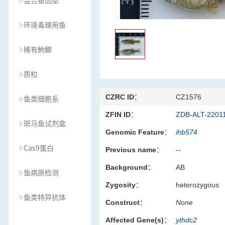
混合基因型
环境毒理用鱼
稀有鮈鲫
质粒
CZRC ID：
CZ1576
鱼类细胞系
ZFIN ID：
ZDB-ALT-2201
斑马鱼试剂盒
Genomic Feature：
ihb574
Cas9蛋白
Previous name：
--
Background：
AB
鱼病原检测
Zygosity：
heterozygous
鱼类特异抗体
Construct：
None
Affected Gene(s)：
ythdc2
草履虫种源