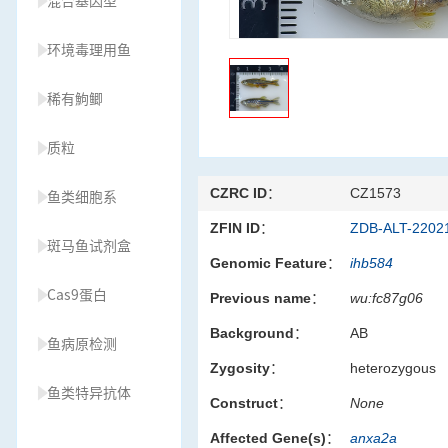
混合基因型
环境毒理用鱼
稀有鮈鲫
质粒
CZRC ID：
CZ1573
鱼类细胞系
ZFIN ID：
ZDB-ALT-2202
斑马鱼试剂盒
Genomic Feature：
ihb584
Cas9蛋白
Previous name：
wu:fc87g06
Background：
AB
鱼病原检测
Zygosity：
heterozygous
鱼类特异抗体
Construct：
None
Affected Gene(s)：
anxa2a
草履虫种源