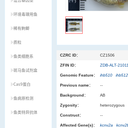
混合基因型
环境毒理用鱼
稀有鮈鲫
质粒
CZRC ID：
CZ1506
鱼类细胞系
ZFIN ID：
ZDB-ALT-2101
斑马鱼试剂盒
Genomic Feature：
ihb510
ihb51
Cas9蛋白
Previous name：
--
Background：
AB
鱼病原检测
Zygosity：
heterozygous
鱼类特异抗体
Construct：
--
Affected Gene(s)：
kcnv2a
kcnv2
草履虫种源