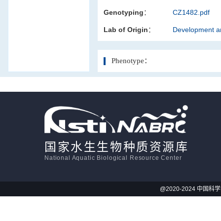
Genotyping：
CZ1482.pdf
活体影像学
Lab of Origin：
Development an
显微注射
Phenotype：
国家水生生物种质资源库
National Aquatic Biological Resource Center
@2020-2024 中