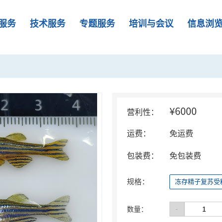
服务
技术服务
专题服务
培训与会议
信息浏
¥6000
营利性：
运费：
免运费
包装费：
免包装费
规格：
冻存精子复苏受
-
数量：