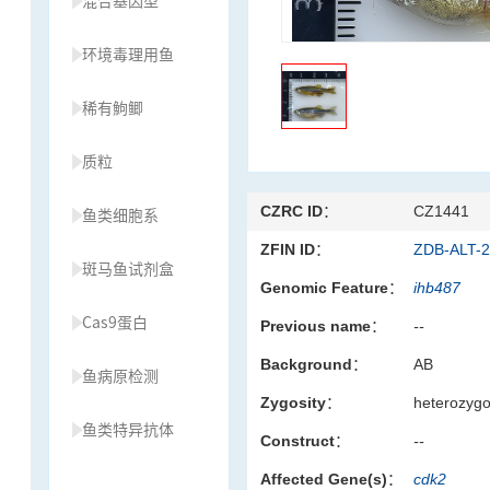
混合基因型
环境毒理用鱼
稀有鮈鲫
质粒
CZRC ID：
CZ1441
鱼类细胞系
ZFIN ID：
ZDB-ALT-
斑马鱼试剂盒
Genomic Feature：
ihb487
Cas9蛋白
Previous name：
--
Background：
AB
鱼病原检测
Zygosity：
heterozyg
鱼类特异抗体
Construct：
--
Affected Gene(s)：
cdk2
草履虫种源