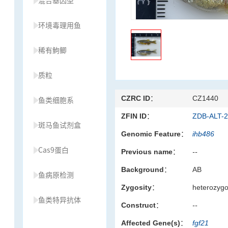
混合基因型
环境毒理用鱼
稀有鮈鲫
质粒
CZRC ID：
CZ1440
鱼类细胞系
ZFIN ID：
ZDB-ALT-
斑马鱼试剂盒
Genomic Feature：
ihb486
Cas9蛋白
Previous name：
--
Background：
AB
鱼病原检测
Zygosity：
heterozyg
鱼类特异抗体
Construct：
--
Affected Gene(s)：
fgf21
草履虫种源