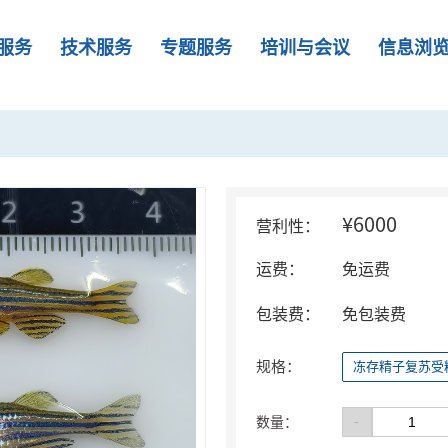
服务
技术服务
专题服务
培训与会议
信息浏
¥6000
营利性：
运费：
免运费
包装费：
免包装费
规格：
冻存精子复苏受
-
数量：