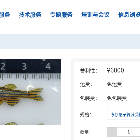
服务
技术服务
专题服务
培训与会议
信息浏
¥6000
营利性：
运费：
免运费
包装费：
免包装费
规格：
冻存精子复苏受
-
数量：