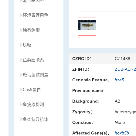
混合基因型
环境毒理用鱼
稀有鮈鲫
质粒
CZRC ID：
CZ1438
鱼类细胞系
ZFIN ID：
ZDB-ALT-
斑马鱼试剂盒
Genomic Feature：
hza5
Cas9蛋白
Previous name：
--
Background：
AB
鱼病原检测
Zygosity：
heterozyg
鱼类特异抗体
Construct：
None
Affected Gene(s)：
hoxb5b
草履虫种源