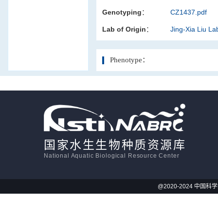
Genotyping：
CZ1437.pdf
活体影像学
Lab of Origin：
Jing-Xia Liu L
显微注射
Phenotype：
国家水生生物种质资源库
National Aquatic Biological Resource Center
@2020-2024 中