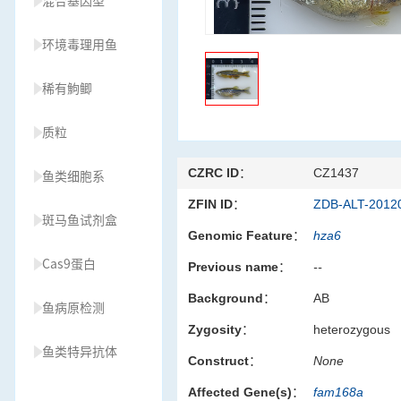
混合基因型
环境毒理用鱼
稀有鮈鲫
质粒
CZRC ID：
CZ1437
鱼类细胞系
ZFIN ID：
ZDB-ALT-2012
斑马鱼试剂盒
Genomic Feature：
hza6
Cas9蛋白
Previous name：
--
Background：
AB
鱼病原检测
Zygosity：
heterozygous
鱼类特异抗体
Construct：
None
Affected Gene(s)：
fam168a
草履虫种源