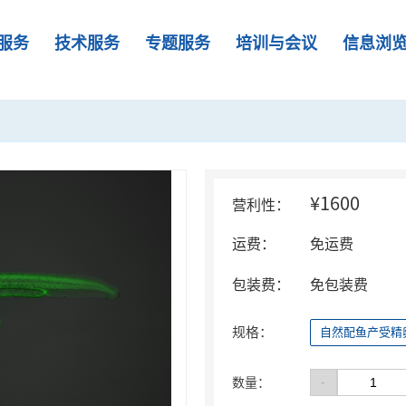
服务
技术服务
专题服务
培训与会议
信息浏
¥1600
营利性：
运费：
免运费
包装费：
免包装费
规格：
自然配鱼产受精卵
-
数量：