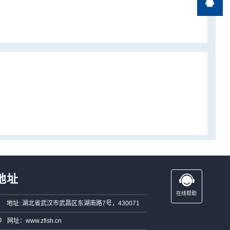

地址
在线帮助
地址: 湖北省武汉市武昌区东湖南路7号，430071
网址：www.zfish.cn