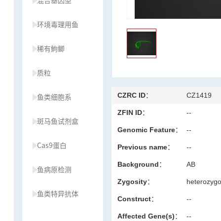
混合基因型
环境毒理用鱼
稀有鮈鲫
质粒
CZRC ID：
CZ1419
鱼类细胞系
ZFIN ID：
--
斑马鱼试剂盒
Genomic Feature：
--
Cas9蛋白
Previous name：
--
Background：
AB
鱼病原检测
Zygosity：
heterozyg
鱼类特异抗体
Construct：
--
Affected Gene(s)：
--
草履虫种源