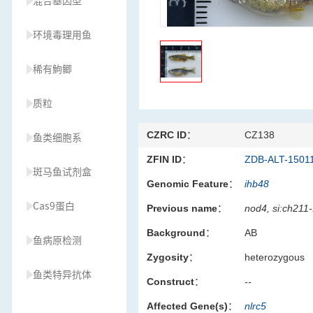
混合基因型
环境毒理用鱼
稀有鮈鲫
质粒
CZRC ID：
CZ138
鱼类细胞系
ZFIN ID：
ZDB-ALT-1501
斑马鱼试剂盒
Genomic Feature：
ihb48
Cas9蛋白
Previous name：
nod4, si:ch211
Background：
AB
鱼病原检测
Zygosity：
heterozygous
鱼类特异抗体
Construct：
--
Affected Gene(s)：
nlrc5
草履虫种源