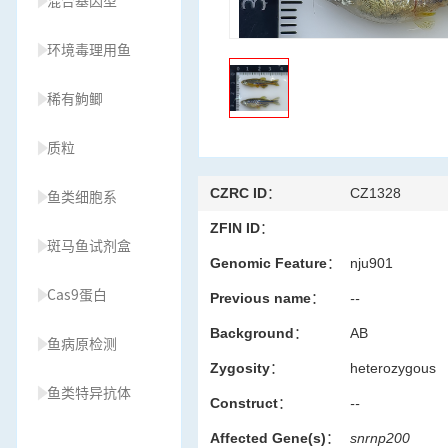
混合基因型
环境毒理用鱼
稀有鮈鲫
质粒
CZRC ID：
CZ1328
鱼类细胞系
ZFIN ID：
斑马鱼试剂盒
Genomic Feature：
nju901
Cas9蛋白
Previous name：
--
Background：
AB
鱼病原检测
Zygosity：
heterozygous
鱼类特异抗体
Construct：
--
Affected Gene(s)：
snrnp200
草履虫种源