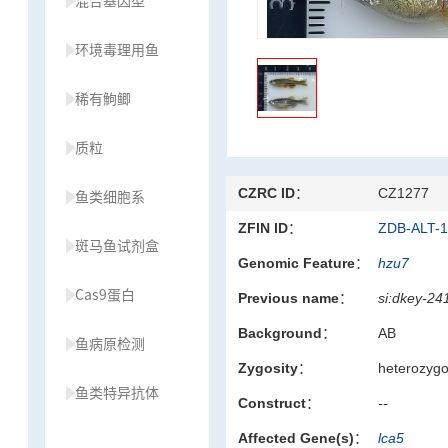
混合基因型
环境毒理用鱼
稀有鮈鲫
质粒
CZRC ID：
CZ1277
鱼类细胞系
ZFIN ID：
ZDB-ALT-
斑马鱼试剂盒
Genomic Feature：
hzu7
Cas9蛋白
Previous name：
si:dkey-24
Background：
AB
鱼病原检测
Zygosity：
heterozyg
鱼类特异抗体
Construct：
--
Affected Gene(s)：
lca5
草履虫种源