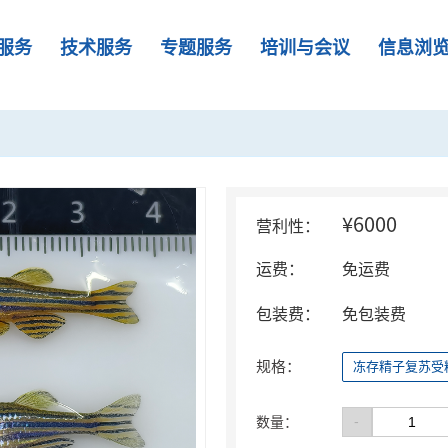
服务
技术服务
专题服务
培训与会议
信息浏
¥6000
营利性：
运费：
免运费
包装费：
免包装费
规格：
冻存精子复苏受
-
数量：