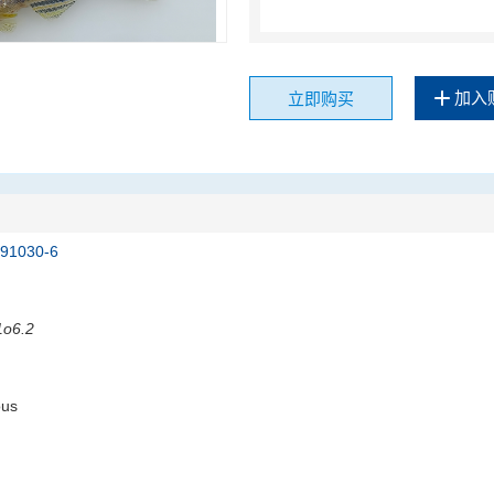
加入
立即购买
191030-6
1o6.2
ous