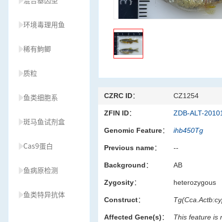
混合基因型
环境毒理用鱼
稀有鮈鲫
质粒
CZRC ID：
CZ1254
鱼类细胞系
ZFIN ID：
ZDB-ALT-2010
斑马鱼试剂盒
Genomic Feature：
ihb450Tg
Cas9蛋白
Previous name：
--
Background：
AB
鱼病原检测
Zygosity：
heterozygous
鱼类特异抗体
Construct：
Tg(Cca.Actb:c
Affected Gene(s)：
This feature is
草履虫种源