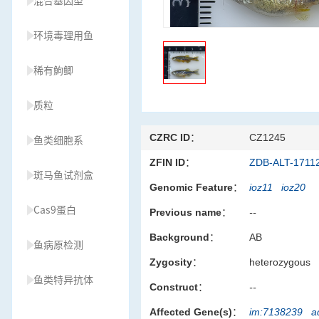
混合基因型
环境毒理用鱼
稀有鮈鲫
质粒
CZRC ID：
CZ1245
鱼类细胞系
ZFIN ID：
ZDB-ALT-1711
斑马鱼试剂盒
Genomic Feature：
ioz11
ioz20
Cas9蛋白
Previous name：
--
Background：
AB
鱼病原检测
Zygosity：
heterozygous
鱼类特异抗体
Construct：
--
Affected Gene(s)：
im:7138239
a
草履虫种源