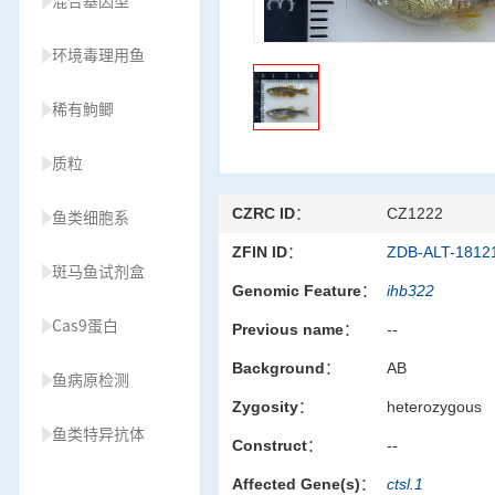
混合基因型
环境毒理用鱼
稀有鮈鲫
质粒
CZRC ID：
CZ1222
鱼类细胞系
ZFIN ID：
ZDB-ALT-1812
斑马鱼试剂盒
Genomic Feature：
ihb322
Cas9蛋白
Previous name：
--
Background：
AB
鱼病原检测
Zygosity：
heterozygous
鱼类特异抗体
Construct：
--
Affected Gene(s)：
ctsl.1
草履虫种源