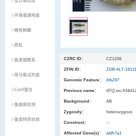
混合基因型
环境毒理用鱼
稀有鮈鲫
质粒
CZRC ID：
CZ1206
鱼类细胞系
ZFIN ID：
ZDB-ALT-1811
斑马鱼试剂盒
Genomic Feature：
ihb297
Cas9蛋白
Previous name：
ATQ,wu:fi34d12
Background：
AB
鱼病原检测
Zygosity：
heterozygous
鱼类特异抗体
Construct：
--
Affected Gene(s)：
aldh7a1
草履虫种源