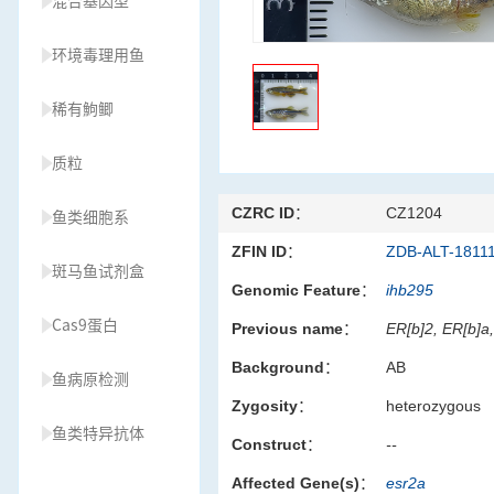
混合基因型
环境毒理用鱼
稀有鮈鲫
质粒
CZRC ID：
CZ1204
鱼类细胞系
ZFIN ID：
ZDB-ALT-1811
斑马鱼试剂盒
Genomic Feature：
ihb295
Cas9蛋白
Previous name：
ER[b]2, ER[b]a
Background：
AB
鱼病原检测
Zygosity：
heterozygous
鱼类特异抗体
Construct：
--
Affected Gene(s)：
esr2a
草履虫种源