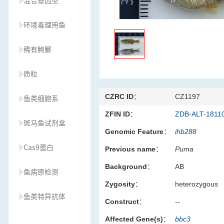
混合基因型
环境毒理用鱼
稀有鮈鲫
质粒
CZRC ID：
CZ1197
鱼类细胞系
ZFIN ID：
ZDB-ALT-1811
斑马鱼试剂盒
Genomic Feature：
ihb288
Cas9蛋白
Previous name：
Puma
Background：
AB
鱼病原检测
Zygosity：
heterozygous
鱼类特异抗体
Construct：
--
Affected Gene(s)：
bbc3
草履虫种源