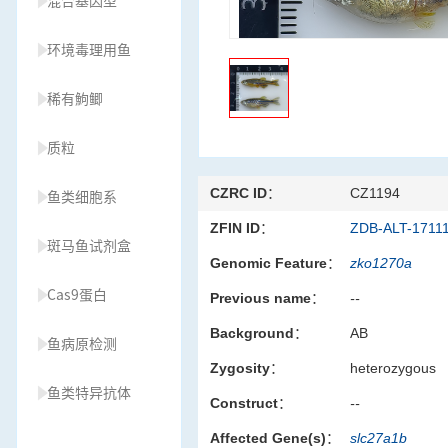
混合基因型
环境毒理用鱼
稀有鮈鲫
质粒
CZRC ID：
CZ1194
鱼类细胞系
ZFIN ID：
ZDB-ALT-1711
斑马鱼试剂盒
Genomic Feature：
zko1270a
Cas9蛋白
Previous name：
--
Background：
AB
鱼病原检测
Zygosity：
heterozygous
鱼类特异抗体
Construct：
--
Affected Gene(s)：
slc27a1b
草履虫种源