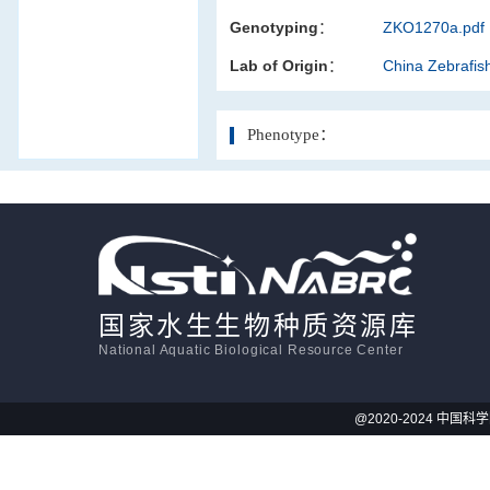
Genotyping：
ZKO1270a.pdf
活体影像学
Lab of Origin：
China Zebrafi
显微注射
Phenotype：
国家水生生物种质资源库
National Aquatic Biological Resource Center
@2020-2024 中