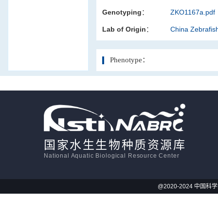
Genotyping：
ZKO1167a.pdf
活体影像学
Lab of Origin：
China Zebrafi
显微注射
Phenotype：
国家水生生物种质资源库
National Aquatic Biological Resource Center
@2020-2024 中