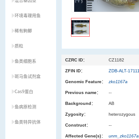
混合基因型
环境毒理用鱼
稀有鮈鲫
质粒
CZRC ID：
CZ1182
鱼类细胞系
ZFIN ID：
ZDB-ALT-1711
斑马鱼试剂盒
Genomic Feature：
zko1167a
Cas9蛋白
Previous name：
--
Background：
AB
鱼病原检测
Zygosity：
heterozygous
鱼类特异抗体
Construct：
--
Affected Gene(s)：
unm_zko1167
草履虫种源