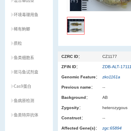
混合基因型
环境毒理用鱼
稀有鮈鲫
质粒
CZRC ID：
CZ1177
鱼类细胞系
ZFIN ID：
ZDB-ALT-1711
斑马鱼试剂盒
Genomic Feature：
zko1161a
Cas9蛋白
Previous name：
--
Background：
AB
鱼病原检测
Zygosity：
heterozygous
鱼类特异抗体
Construct：
--
Affected Gene(s)：
zgc:65894
草履虫种源