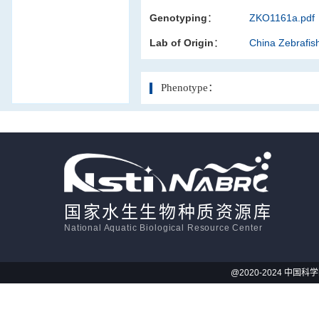
Genotyping：
ZKO1161a.pdf
活体影像学
Lab of Origin：
China Zebrafi
显微注射
Phenotype：
国家水生生物种质资源库
National Aquatic Biological Resource Center
@2020-2024 中