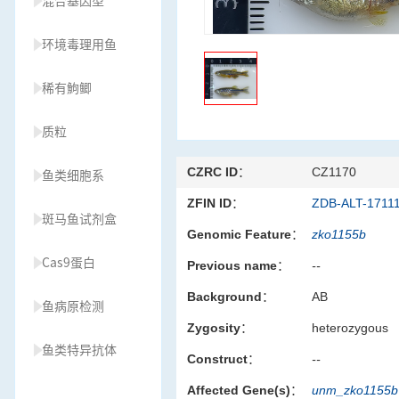
混合基因型
环境毒理用鱼
稀有鮈鲫
质粒
CZRC ID：
CZ1170
鱼类细胞系
ZFIN ID：
ZDB-ALT-1711
斑马鱼试剂盒
Genomic Feature：
zko1155b
Cas9蛋白
Previous name：
--
Background：
AB
鱼病原检测
Zygosity：
heterozygous
鱼类特异抗体
Construct：
--
Affected Gene(s)：
unm_zko1155
草履虫种源