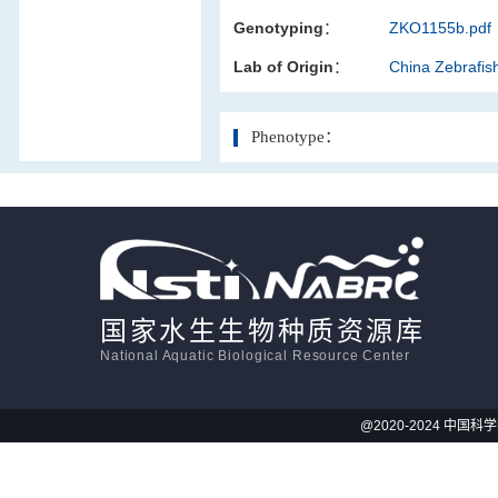
Genotyping：
ZKO1155b.pdf
活体影像学
Lab of Origin：
China Zebrafi
显微注射
Phenotype：
国家水生生物种质资源库
National Aquatic Biological Resource Center
@2020-2024 中