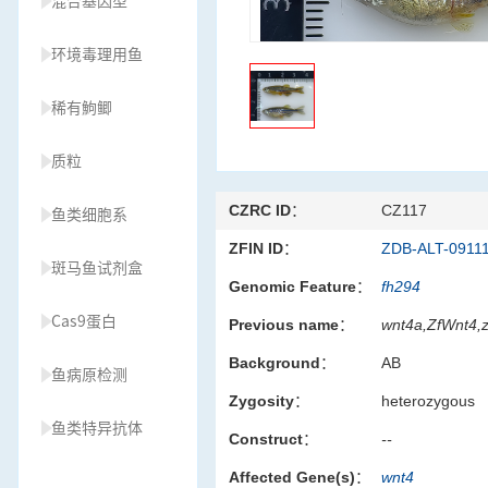
混合基因型
环境毒理用鱼
稀有鮈鲫
质粒
CZRC ID：
CZ117
鱼类细胞系
ZFIN ID：
ZDB-ALT-0911
斑马鱼试剂盒
Genomic Feature：
fh294
Cas9蛋白
Previous name：
wnt4a,ZfWnt4,
Background：
AB
鱼病原检测
Zygosity：
heterozygous
鱼类特异抗体
Construct：
--
Affected Gene(s)：
wnt4
草履虫种源