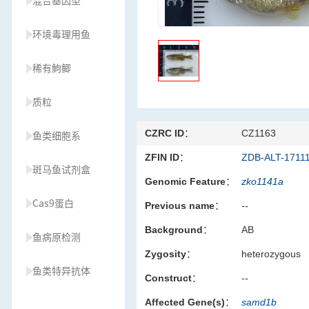
混合基因型
环境毒理用鱼
稀有鮈鲫
质粒
CZRC ID：
CZ1163
鱼类细胞系
ZFIN ID：
ZDB-ALT-1711
斑马鱼试剂盒
Genomic Feature：
zko1141a
Cas9蛋白
Previous name：
--
Background：
AB
鱼病原检测
Zygosity：
heterozygous
鱼类特异抗体
Construct：
--
Affected Gene(s)：
samd1b
草履虫种源