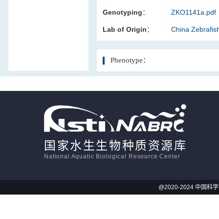
Genotyping：
ZKO1141a.pdf
活体影像学
Lab of Origin：
China Zebrafi
显微注射
Phenotype：
国家水生生物种质资源库
National Aquatic Biological Resource Center
@2020-2024 中