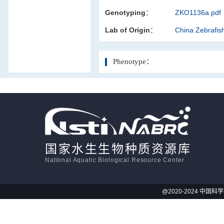
Genotyping：
ZKO1136a.pdf
活体影像学
Lab of Origin：
China Zebrafi
显微注射
Phenotype：
国家水生生物种质资源库
National Aquatic Biological Resource Center
@2020-2024 中