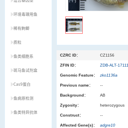
混合基因型
环境毒理用鱼
稀有鮈鲫
质粒
CZRC ID：
CZ1156
鱼类细胞系
ZFIN ID：
ZDB-ALT-1711
斑马鱼试剂盒
Genomic Feature：
zko1136a
Cas9蛋白
Previous name：
--
Background：
AB
鱼病原检测
Zygosity：
heterozygous
鱼类特异抗体
Construct：
--
Affected Gene(s)：
adgre10
草履虫种源