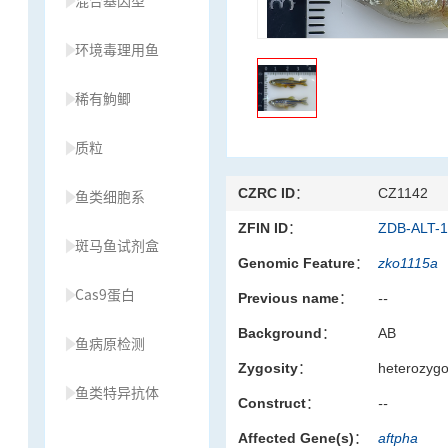
混合基因型
环境毒理用鱼
稀有鮈鲫
质粒
CZRC ID：
CZ1142
鱼类细胞系
ZFIN ID：
ZDB-ALT-
斑马鱼试剂盒
Genomic Feature：
zko1115a
Cas9蛋白
Previous name：
--
Background：
AB
鱼病原检测
Zygosity：
heterozyg
鱼类特异抗体
Construct：
--
Affected Gene(s)：
aftpha
草履虫种源