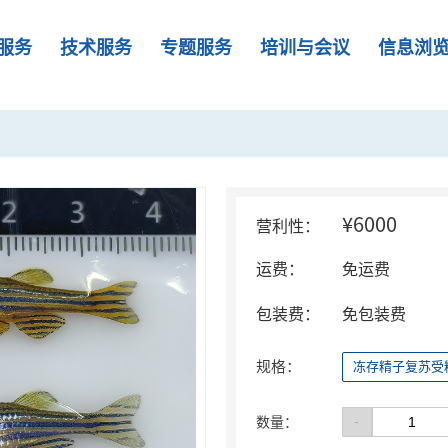
服务
技术服务
专题服务
培训与会议
信息浏
¥6000
营利性：
运费：
免运费
包装费：
免包装费
规格：
冻存精子复苏受
-
数量：