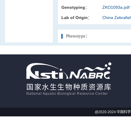
Genotyping：
ZKO1093a.pdf
活体影像学
Lab of Origin：
China Zebrafi
显微注射
Phenotype：
国家水生生物种质资源库
National Aquatic Biological Resource Center
@2020-2024 中