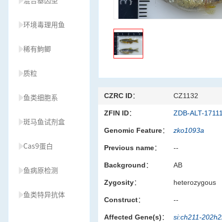
混合基因型
环境毒理用鱼
稀有鮈鲫
质粒
CZRC ID：
CZ1132
鱼类细胞系
ZFIN ID：
ZDB-ALT-1711
斑马鱼试剂盒
Genomic Feature：
zko1093a
Cas9蛋白
Previous name：
--
Background：
AB
鱼病原检测
Zygosity：
heterozygous
鱼类特异抗体
Construct：
--
Affected Gene(s)：
si:ch211-202h
草履虫种源