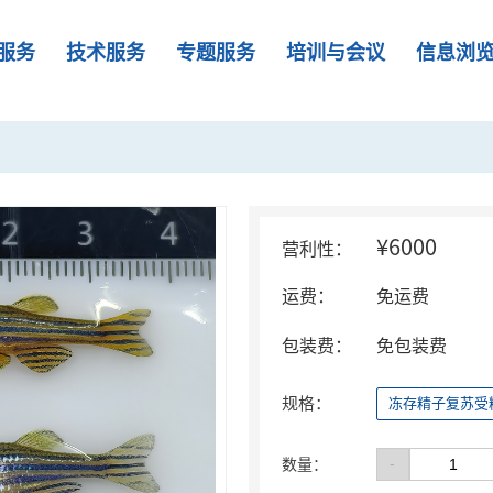
服务
技术服务
专题服务
培训与会议
信息浏
¥6000
营利性：
运费：
免运费
包装费：
免包装费
规格：
冻存精子复苏受
-
数量：