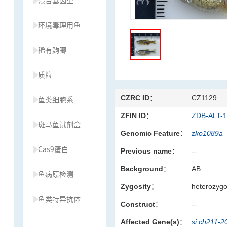
混合基因型
环境毒理用鱼
稀有鮈鲫
质粒
CZRC ID：
CZ1129
鱼类细胞系
ZFIN ID：
ZDB-ALT-
斑马鱼试剂盒
Genomic Feature：
zko1089a
Cas9蛋白
Previous name：
--
Background：
AB
鱼病原检测
Zygosity：
heterozyg
鱼类特异抗体
Construct：
--
Affected Gene(s)：
si:ch211-
草履虫种源