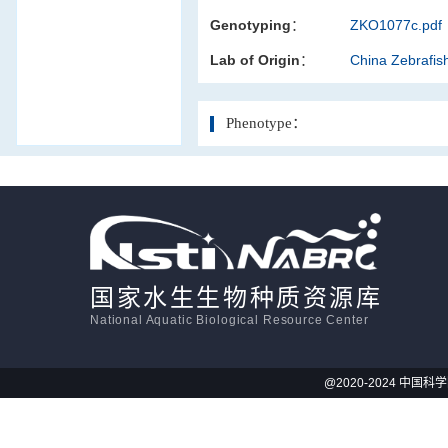
Genotyping：
ZKO1077c.pdf
活体影像学
Lab of Origin：
China Zebrafi
显微注射
Phenotype：
国家水生生物种质资源库
National Aquatic Biological Resource Center
@2020-2024 中