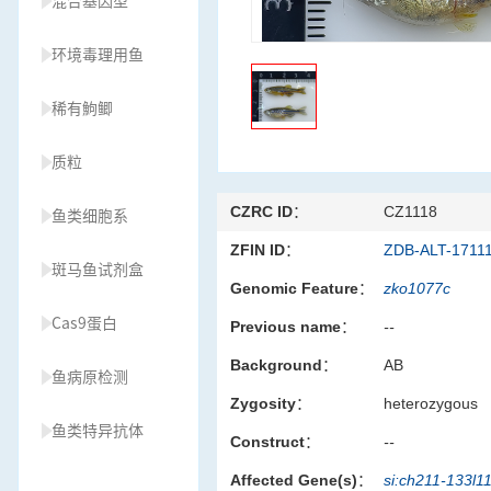
混合基因型
环境毒理用鱼
稀有鮈鲫
质粒
CZRC ID：
CZ1118
鱼类细胞系
ZFIN ID：
ZDB-ALT-1711
斑马鱼试剂盒
Genomic Feature：
zko1077c
Cas9蛋白
Previous name：
--
Background：
AB
鱼病原检测
Zygosity：
heterozygous
鱼类特异抗体
Construct：
--
Affected Gene(s)：
si:ch211-133l1
草履虫种源