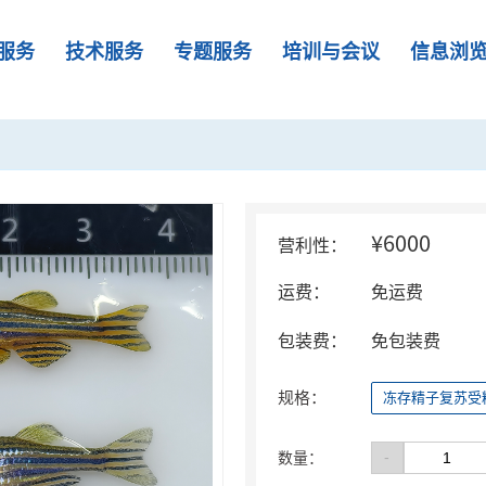
服务
技术服务
专题服务
培训与会议
信息浏
¥6000
营利性：
运费：
免运费
包装费：
免包装费
规格：
冻存精子复苏受
-
数量：