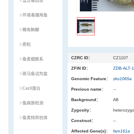
混合基因型
环境毒理用鱼
稀有鮈鲫
质粒
CZRC ID：
CZ1107
鱼类细胞系
ZFIN ID：
ZDB-ALT-
斑马鱼试剂盒
Genomic Feature：
zko1065a
Cas9蛋白
Previous name：
--
Background：
AB
鱼病原检测
Zygosity：
heterozyg
鱼类特异抗体
Construct：
--
Affected Gene(s)：
fam161a
草履虫种源