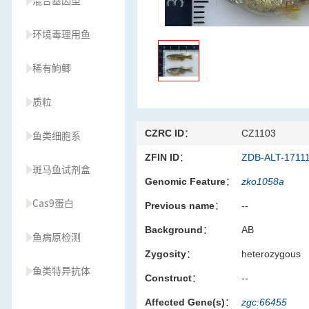
混合基因型
环境毒理用鱼
稀有鮈鲫
质粒
CZRC ID：
CZ1103
鱼类细胞系
ZFIN ID：
ZDB-ALT-1711
斑马鱼试剂盒
Genomic Feature：
zko1058a
Cas9蛋白
Previous name：
--
Background：
AB
鱼病原检测
Zygosity：
heterozygous
鱼类特异抗体
Construct：
--
Affected Gene(s)：
zgc:66455
草履虫种源