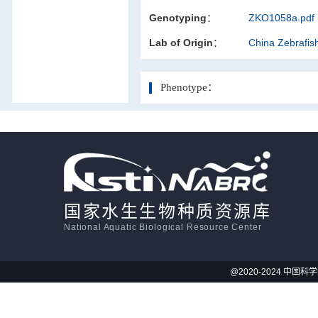
Genotyping：
ZKO1058a.pdf
活体影像学
Lab of Origin：
China Zebrafi
显微注射
Phenotype：
国家水生生物种质资源库
National Aquatic Biological Resource Center
@2020-2024 中