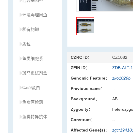
混合基因型
环境毒理用鱼
稀有鮈鲫
质粒
CZRC ID：
CZ1082
鱼类细胞系
ZFIN ID：
ZDB-ALT-
斑马鱼试剂盒
Genomic Feature：
zko1029b
Cas9蛋白
Previous name：
--
Background：
AB
鱼病原检测
Zygosity：
heterozyg
鱼类特异抗体
Construct：
--
Affected Gene(s)：
zgc:1941
草履虫种源