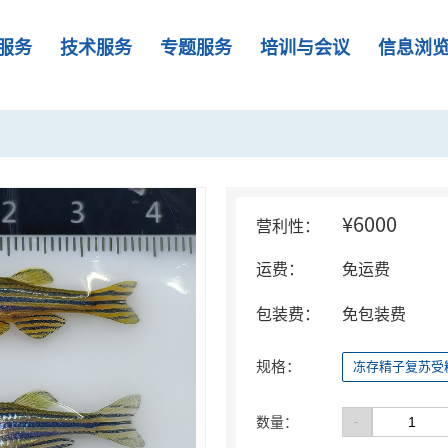
服务
技术服务
专题服务
培训与会议
信息浏
¥6000
营利性：
运费：
免运费
包装费：
免包装费
规格：
冻存精子复苏受
-
数量：