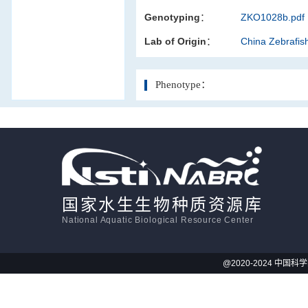
Genotyping：
ZKO1028b.pdf
活体影像学
Lab of Origin：
China Zebrafi
显微注射
Phenotype：
国家水生生物种质资源库
National Aquatic Biological Resource Center
@2020-2024 中