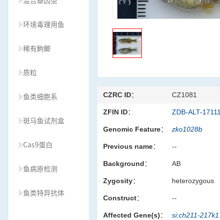
混合基因型
环境毒理用鱼
稀有鮈鲫
质粒
CZRC ID：
CZ1081
鱼类细胞系
ZFIN ID：
ZDB-ALT-1711
斑马鱼试剂盒
Genomic Feature：
zko1028b
Cas9蛋白
Previous name：
--
Background：
AB
鱼病原检测
Zygosity：
heterozygous
鱼类特异抗体
Construct：
--
Affected Gene(s)：
si:ch211-217k
草履虫种源