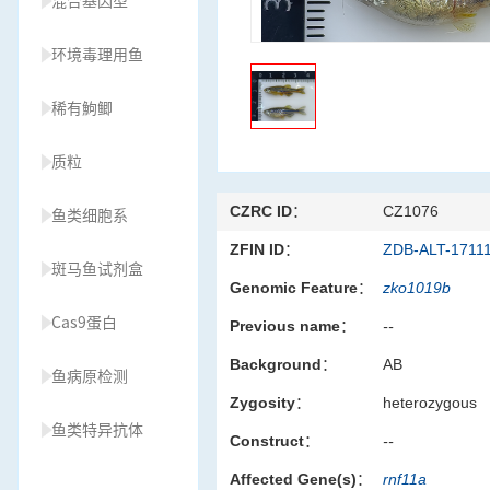
混合基因型
环境毒理用鱼
稀有鮈鲫
质粒
CZRC ID：
CZ1076
鱼类细胞系
ZFIN ID：
ZDB-ALT-1711
斑马鱼试剂盒
Genomic Feature：
zko1019b
Cas9蛋白
Previous name：
--
Background：
AB
鱼病原检测
Zygosity：
heterozygous
鱼类特异抗体
Construct：
--
Affected Gene(s)：
rnf11a
草履虫种源