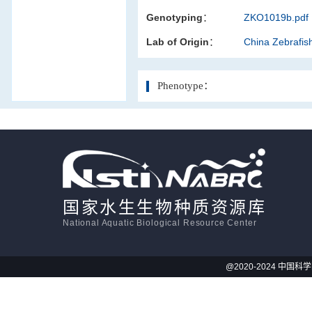
Genotyping：
ZKO1019b.pdf
活体影像学
Lab of Origin：
China Zebrafi
显微注射
Phenotype：
国家水生生物种质资源库
National Aquatic Biological Resource Center
@2020-2024 中