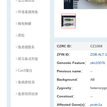
混合基因型
环境毒理用鱼
稀有鮈鲫
质粒
CZRC ID：
CZ1068
鱼类细胞系
ZFIN ID：
ZDB-ALT-
斑马鱼试剂盒
Genomic Feature：
zko1007b
Cas9蛋白
Previous name：
--
Background：
AB
鱼病原检测
Zygosity：
heterozyg
鱼类特异抗体
Construct：
--
Affected Gene(s)：
prokr1a
草履虫种源