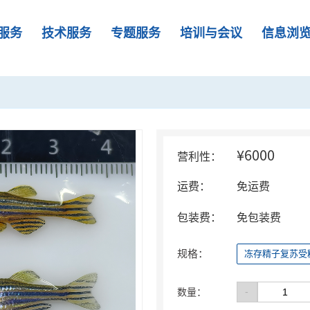
服务
技术服务
专题服务
培训与会议
信息浏
¥6000
营利性：
运费：
免运费
包装费：
免包装费
规格：
冻存精子复苏受
-
数量：