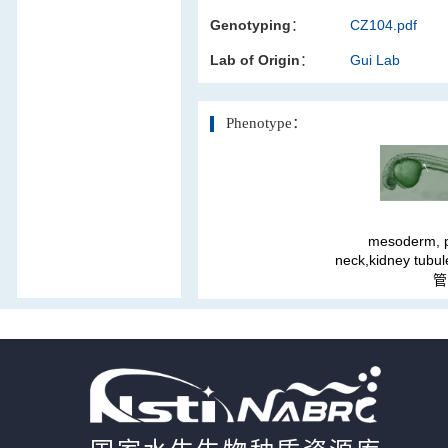
Genotyping：
CZ104.pdf
活体影像学
Lab of Origin：
Gui Lab
显微注射
Phenotype：
mesoderm, p
neck,kidney t
管