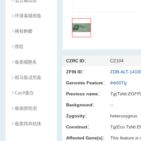
混合基因型
环境毒理用鱼
稀有鮈鲫
质粒
CZRC ID：
CZ104
鱼类细胞系
ZFIN ID：
ZDB-ALT-1410
斑马鱼试剂盒
Genomic Feature：
ihb50Tg
Cas9蛋白
Previous name：
Tg(Tshb:EGFP
Background：
--
鱼病原检测
Zygosity：
heterozygous
鱼类特异抗体
Construct：
Tg(Eco.Tshb:E
Affected Gene(s)：
This feature is
草履虫种源