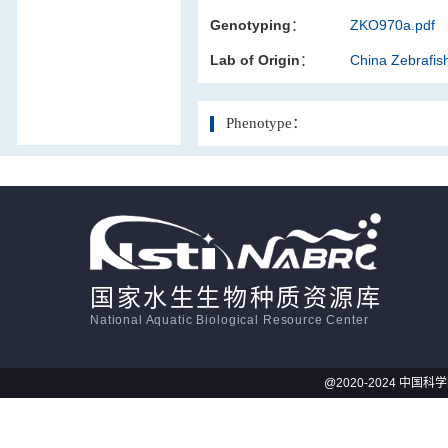
Genotyping：
ZKO970a.pdf
活体影像学
Lab of Origin：
China Zebrafi
显微注射
Phenotype：
国家水生生物种质资源库
National Aquatic Biological Resource Center
@2020-2024 中