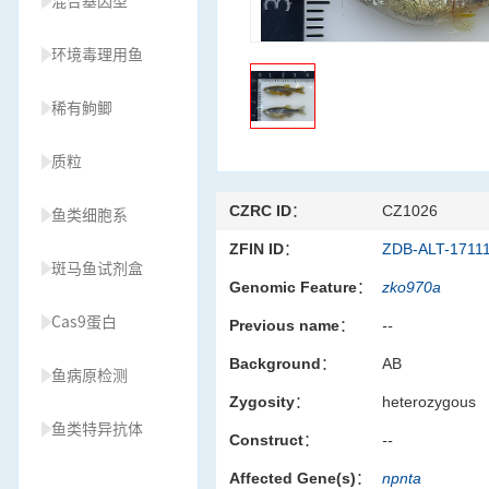
混合基因型
环境毒理用鱼
稀有鮈鲫
质粒
CZRC ID：
CZ1026
鱼类细胞系
ZFIN ID：
ZDB-ALT-1711
斑马鱼试剂盒
Genomic Feature：
zko970a
Cas9蛋白
Previous name：
--
Background：
AB
鱼病原检测
Zygosity：
heterozygous
鱼类特异抗体
Construct：
--
Affected Gene(s)：
npnta
草履虫种源